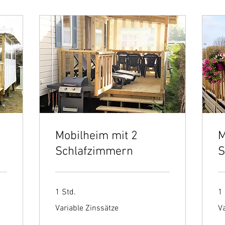
Mobilheim mit 2
M
Schlafzimmern
S
1 Std.
1 
Variable
Var
Variable Zinssätze
Va
Zinssätze
Zi