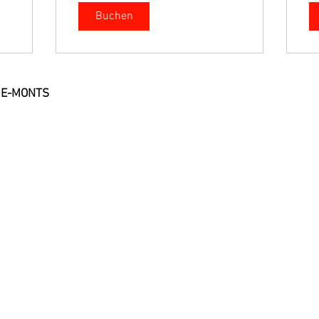
Buchen
Liens utiles
-DE-MONTS
kontaktiere uns
kontaktiere uns
kontaktiere uns
kontaktiere uns
kontaktiere uns
kontaktiere uns
kontaktiere uns
kontaktiere uns
Impressum
kontaktiere uns
2026 Camping Saint Jean de Monts - Tous droits réservés