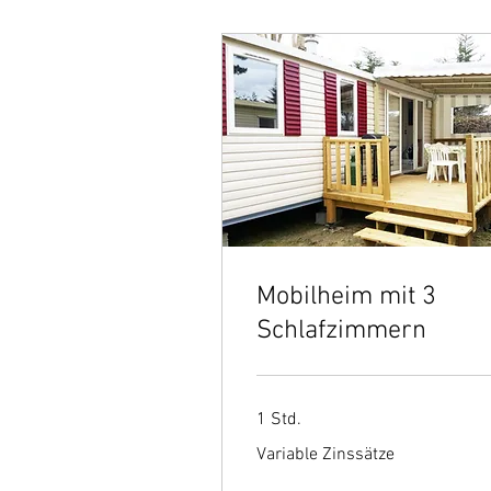
Mobilheim mit 3
Schlafzimmern
1 Std.
Variable
Variable Zinssätze
Zinssätze