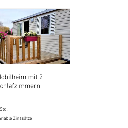
obilheim mit 2
chlafzimmern
Std.
iable
riable Zinssätze
nssätze