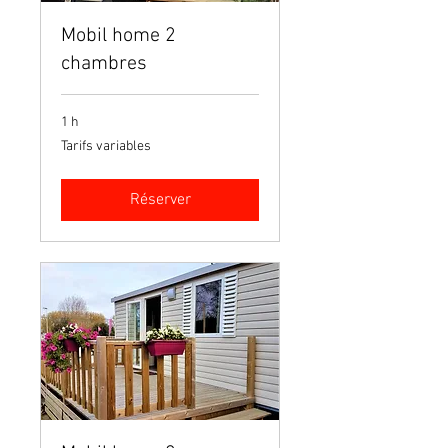
Mobil home 2
chambres
1 h
Tarifs
Tarifs variables
variables
Réserver