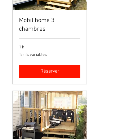
Mobil home 3
chambres
1 h
Tarifs
Tarifs variables
variables
Réserver