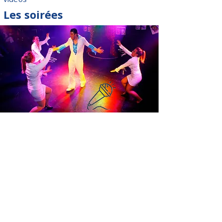
Les soirées
En soirée vous retrouverez des animations
uniques, des soirées à thèmes (spectacles,
danse, karaoké), des nouvelles
connaissances, il fait vraiment bon vivre