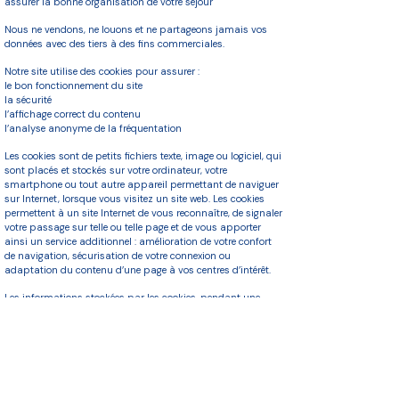
assurer la bonne organisation de votre séjour
Nous ne vendons, ne louons et ne partageons jamais vos
données avec des tiers à des fins commerciales.
Notre site utilise des cookies pour assurer :
le bon fonctionnement du site
la sécurité
l’affichage correct du contenu
l’analyse anonyme de la fréquentation
Les cookies sont de petits fichiers texte, image ou logiciel, qui
sont placés et stockés sur votre ordinateur, votre
smartphone ou tout autre appareil permettant de naviguer
sur Internet, lorsque vous visitez un site web. Les cookies
permettent à un site Internet de vous reconnaître, de signaler
votre passage sur telle ou telle page et de vous apporter
ainsi un service additionnel : amélioration de votre confort
de navigation, sécurisation de votre connexion ou
adaptation du contenu d’une page à vos centres d’intérêt.
Les informations stockées par les cookies, pendant une
durée de validité limitée, portent notamment sur les pages
visitées, les publicités sur lesquelles vous avez cliquées, le
type de navigateur que vous utilisez, votre adresse IP, les
informations que vous avez saisies sur un site afin de vous
éviter de les saisir à nouveau.
Vous pouvez à tout moment :