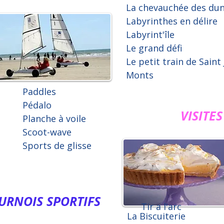
La chevauchée des du
Labyrinthes en délire
Labyrint'île
Le grand défi
Le petit train de Saint
Monts
Paddles
Pédalo
VISITE
Planche à voile
Scoot-wave
Sports de glisse
URNOIS SPORTIFS
Tir a l'arc
La Biscuiterie