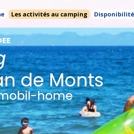
me
Les activités au camping
Disponibilit
DEE
g
an de Monts
 mobil-home