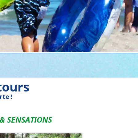
tours
te !
 & SENSATIONS