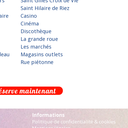
rs
Saint Gilles Croix de Vie
Saint Hilaire de Riez
aire
Casino
Cinéma
Discothèque
La grande roue
Les marchés
deau
Magasins outlets
Rue piétonne
réserve maintenant
Informations
Politique de confidentialité & cookies