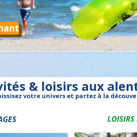
nant
vités & loisirs aux alen
issisez votre univers et partez à la découver
LOISIRS
AGES