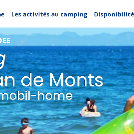
me
Les activités au camping
Disponibilit
DEE
g
an de Monts
 mobil-home