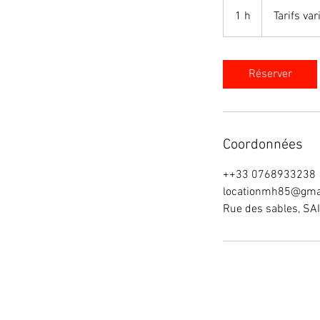
Tarifs
variables
1 h
1
Tarifs var
Réserver
Coordonnées
++33 0768933238
locationmh85@gma
Rue des sables, S
Camping Saint Jean de Mon